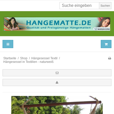
Suchen
Startseite
/
Shop
/
Hängesessel Textil
/
Hängesessel in Textilien - naturweiß